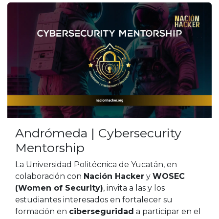
Andrómeda | Cybersecurity
Mentorship
La Universidad Politécnica de Yucatán, en
colaboración con
Nación Hacker
y
WOSEC
(Women of Security)
, invita a las y los
estudiantes interesados en fortalecer su
formación en
ciberseguridad
a participar en el